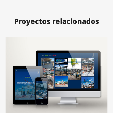
Proyectos relacionados